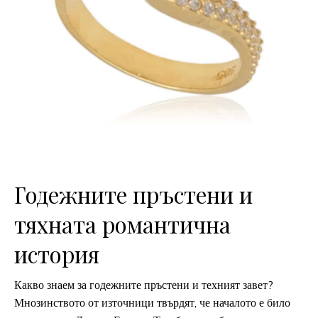
Годежните пръстени и
тяхната романтична
история
Какво знаем за годежните пръстени и техният завет?
Мнозинството от източници твърдят, че началото е било