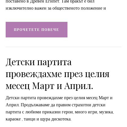
поставено в Древен Египет. Там бракът е бил
изключително важен за общественото положение и
ПРОЧЕТЕТЕ ПОВЕЧЕ
Детски партита
провеждахме през целия
месец Март и Април.
Детски партита провеждахме през целия месец Март и
Април. Продължаваме да правим страхотни детски
партита с любими приказни герои, много игри, музика,
караоке , танци и щура дискотека.