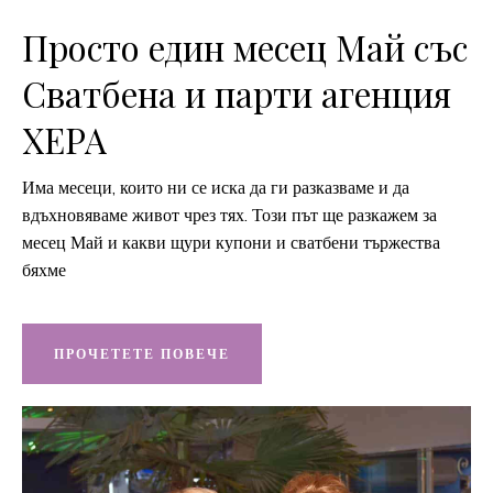
Просто един месец Май със
Сватбена и парти агенция
ХЕРА
Има месеци, които ни се иска да ги разказваме и да
вдъхновяваме живот чрез тях. Този път ще разкажем за
месец Май и какви щури купони и сватбени тържества
бяхме
ПРОЧЕТЕТЕ ПОВЕЧЕ