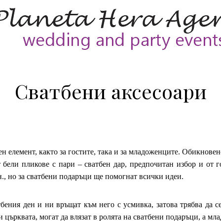
Сватбени аксесоари
н елемент, както за гостите, така и за младоженците. Обикновено
т бели пликове с пари – сватбен дар, предпочитан избор и от 
н., но за сватбени подаръци ще помогнат всички идеи.
бения ден и ни връщат към него с усмивка, затова трябва да 
и църквата, могат да влязат в ролята на сватбени подаръци, а м