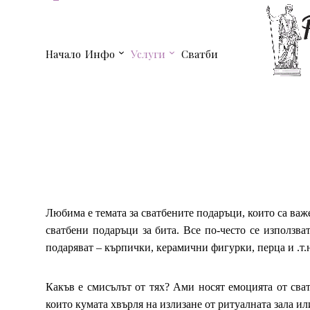
Начало
Инфо
Услуги
Сватби
Любима е темата за сватбените подаръци, които са важе
сватбени подаръци за бита. Все по-често се използва
подаряват – кърпички, керамични фигурки, перца и .т.
Какъв е смисълът от тях? Ами носят емоцията от сват
които кумата хвърля на излизане от ритуалната зала ил