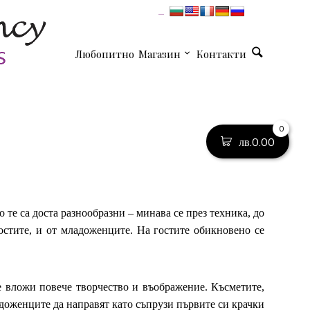
Любопитно
Магазин
Контакти
0
лв.
0.00
 те са доста разнообразни – минава се през техника, до
гостите, и от младоженците. На гостите обикновено се
се вложи повече творчество и въображение. Късметите,
ладоженците да направят като съпрузи първите си крачки