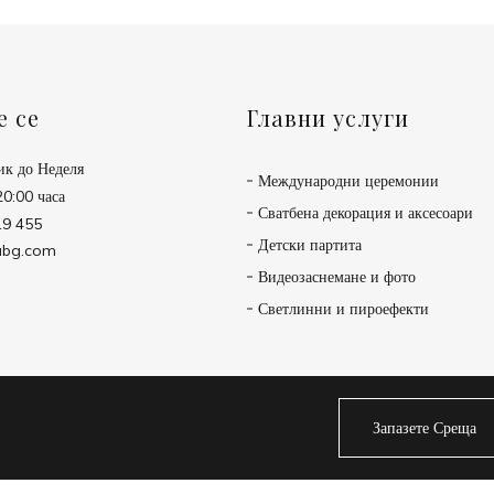
е се
Главни услуги
ик до Неделя
Международни церемонии
20:00 часа
Сватбена декорация и аксесоари
19 455
Детски партита
abg.com
Видеозаснемане и фото
Светлинни и пироефекти
Запазете Среща