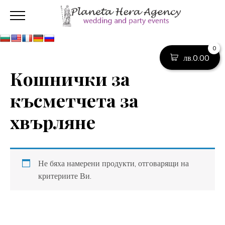
0
лв.
0.00
Кошнички за
късметчета за
хвърляне
Не бяха намерени продукти, отговарящи на
критериите Ви.